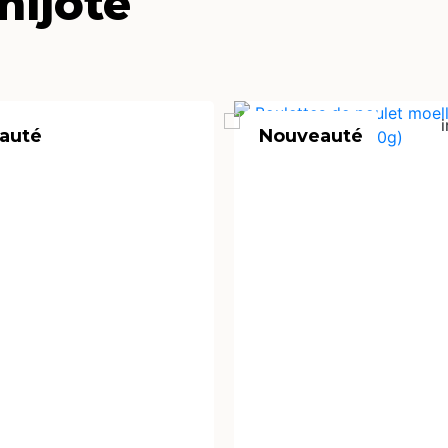
mijoté
auté
Nouveauté