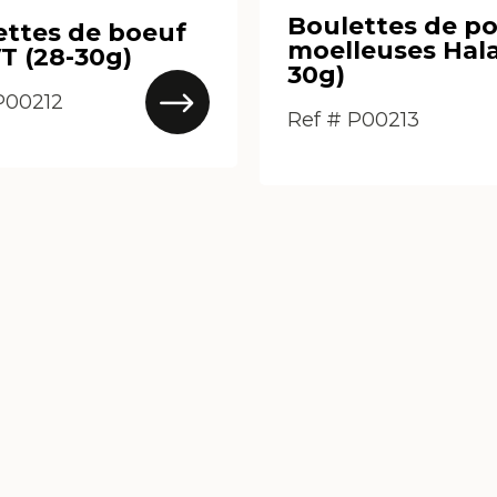
Boulettes de po
ettes de boeuf
moelleuses Hala
T (28-30g)
30g)
P00212
Ref # P00213