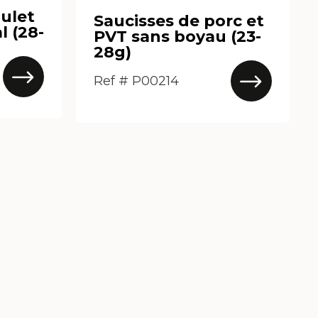
ulet
Saucisses de porc et
l (28-
PVT sans boyau (23-
28g)
Ref # P00214