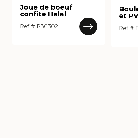
Joue de boeuf
Boul
confite Halal
et PV
Ref # P30302
Ref # 